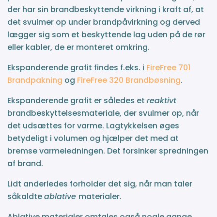
der har sin brandbeskyttende virkning i kraft af, at
det svulmer op under brandpåvirkning og derved
lægger sig som et beskyttende lag uden på de rør
eller kabler, de er monteret omkring.
Ekspanderende grafit findes f.eks. i
FireFree 701
Brandpakning
og
FireFree 320 Brandbøsning
.
Ekspanderende grafit er således et
reaktivt
brandbeskyttelsesmateriale, der svulmer op, når
det udsættes for varme. Lagtykkelsen øges
betydeligt i volumen og hjælper det med at
bremse varmeledningen. Det forsinker spredningen
af brand.
Lidt anderledes forholder det sig, når man taler
såkaldte
ablative
materialer.
Ablative materialer omtales også nogle gange