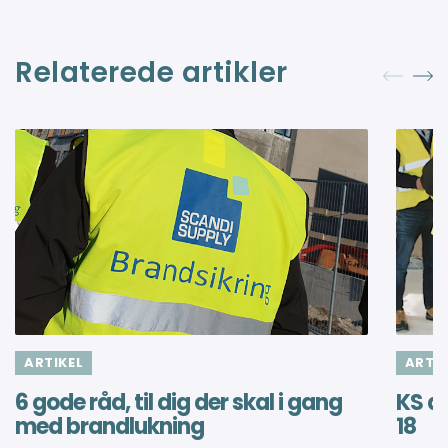
Relaterede artikler
ARTIKEL
ARTIK
6 gode råd, til dig der skal i gang
KS af
med brandlukning
18