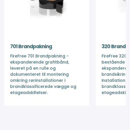
701 Brandpakning
320 Brandb
FireFree 701 Brandpakning -
FireFree 320
ekspanderende grafitbånd,
bestående af
leveret på en rulle og
ekspanderend
dokumenteret til montering
brandsikring
omkring rørinstallationer i
installationer 
brandklassificerede vægge og
brandklassif
etageadskillelser.
etageadskille