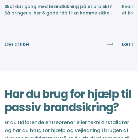
Skal du i gang med brandlukning på et projekt?
Kvalite
Så bringer vi her 6 gode råd til at komme sikkert
et kra
gennem processen.
vanskel
brandl
Læs artikel
Læs art
Har du brug for hjælp til
passiv brandsikring?
Er du udførende entreprenør eller teknikinstallatør
og har du brug for hjælp og vejledning i brugen af