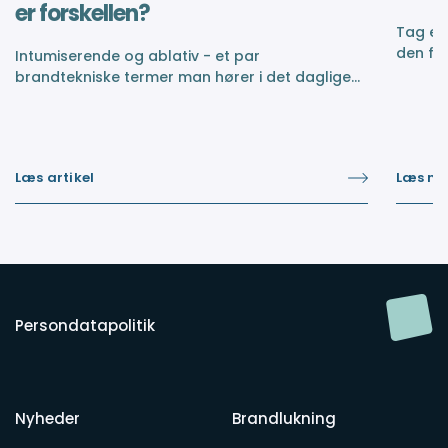
er forskellen?
Tag et 
den fle
Intumiserende og ablativ - et par
instal
brandtekniske termer man hører i det daglige
brandl
arbejde med brandsikring. Men hvad er
forskellen?
Læs artikel
Læs ny
Persondatapolitik
Nyheder
Brandlukning