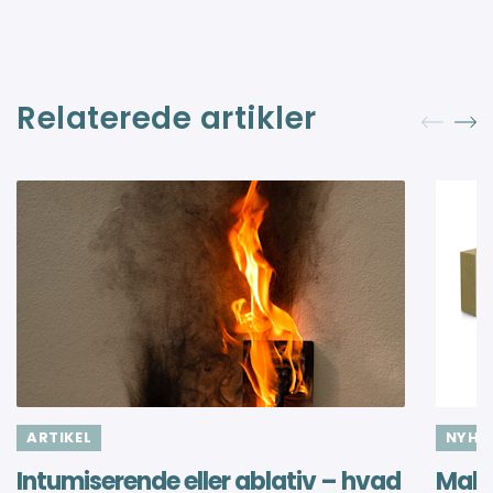
Relaterede artikler
ARTIKEL
NYHE
Intumiserende eller ablativ – hvad
Maks