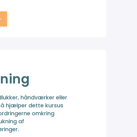
ning
lukker, håndværker eller
Så hjælper dette kursus
ordringerne omkring
ukning af
ringer.