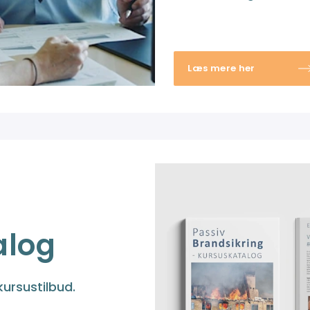
Læs mere her
alog
kursustilbud.