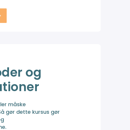
der og
ationer
ller måske
Så gør dette kursus gør
og
ne.