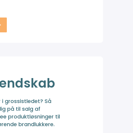
kendskab
i grossistledet? Så
g på til salg af
e produktløsninger til
ørende brandlukkere.