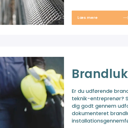
Læs mere
Brandluk
Er du udførende brand
teknik-entreprenør? 
dig godt gennem udf
dokumenteret brandl
installationsgennemfø