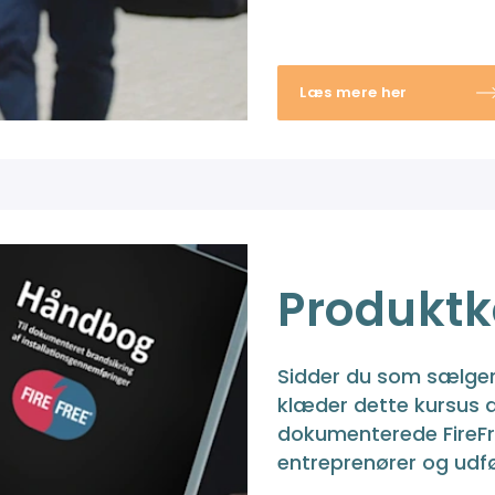
Læs mere her
Produkt
Sidder du som sælger 
klæder dette kursus di
dokumenterede FireFre
entreprenører og udf