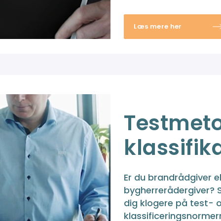
Læs mere her
Testmeto
klassifik
Er du brandrådgiver e
bygherrerådergiver? 
dig klogere på test- 
klassificeringsnormer