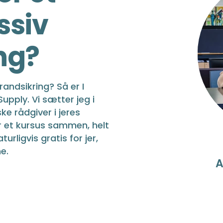
ssiv
ng?
brandsikring? Så er I
upply. Vi sætter jeg i
e rådgiver i jeres
r et kursus sammen, helt
urligvis gratis for jer,
e.
A