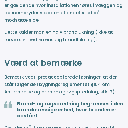
er gældende hvor installationen føres i væggen og
gennembryder væggen et andet sted på
modsatte side.
Dette kalder man en halv brandlukning (ikke at
forveksle med en ensidig brandlukning).
Værd at bemærke
Bemærk vedr. præaccepterede løsninger, at der
står følgende i bygningsreglementet §104 om
Antændelse og brand- og røgspredning, stk. 2):
Brand- og røgspredning begrænses i den
brandmæssige enhed, hvor branden er
opstået
Dvs. der må ikke ske røgspredning via hulrum til