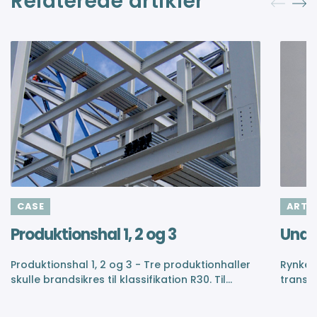
Relaterede artikler
CASE
ARTIK
Produktionshal 1, 2 og 3
Unde
Produktionshal 1, 2 og 3 - Tre produktionhaller
Rynkede
skulle brandsikres til klassifikation R30. Til
transp
opgaven valgte kunden Nullifire SC803.
SC902 