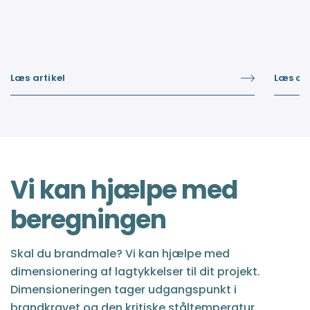
stålkonstruktioner. Den er udviklet til optimal
opgave
brandsikring op til R30, R60 og R90.
Læs artikel
Læs ca
Vi kan hjælpe med
beregningen
Skal du brandmale? Vi kan hjælpe med
dimensionering af lagtykkelser til dit projekt.
Dimensioneringen tager udgangspunkt i
brandkravet og den kritiske ståltemperatur.