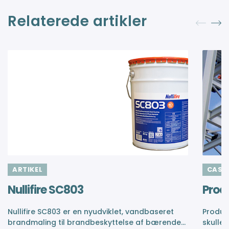
Relaterede artikler
ARTIKEL
CASE
Nullifire SC803
Produ
Nullifire SC803 er en nyudviklet, vandbaseret
Produkt
brandmaling til brandbeskyttelse af bærende
skulle 