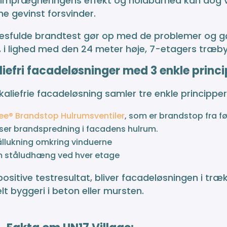
 Imprægneringens effekt og holdbarhed kan dog
e gevinst forsvinder.
sfulde brandtest gør op med de problemer og gør 
 i lighed med den 24 meter høje, 7-etagers træby
iefri facadeløsninger med 3 enkle princ
aliefrie facadeløsning samler tre enkle principper 
ree® Brandstop Hulrumsventiler
, som er brandstop fra fø
er brandspredning i facadens hulrum.
ållukning omkring vinduerne
m ståludhæng ved hver etage
ositive testresultat, bliver facadeløsningen i træ
elt byggeri i beton eller mursten.