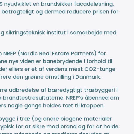
 nyudviklet en brandsikker facadeløsning,
r betragteligt og dermed reducere prisen for
 sikringsteknisk institut i samarbejde med
 NREP (Nordic Real Estate Partners) for
nne nye viden er banebrydende i forhold til
 der ellers er et af verdens mest CO2-tunge
rere den grønne omstilling i Danmark.
ørre udbredelse af bæredygtigt træbyggeri i
å brandtestresultaterne. NREP’s åbenhed om
ers nogle gange holdes tæt til kroppen.
t bygge i træ (og andre biogene materialer
pisk for at sikre mod brand og for at holde