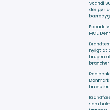
Scandi S
der gør d
bæredygt
Facadeløs
MOE Denm
Brandtest
nyligt at
brugen af
brancher 
Realdania
Danmark 
brandtest
Brandfare
som halm,