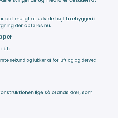
 være svingende og medfører desuden at
det muligt at udvikle højt træbyggeri i
gning der opføres nu.
ipper
i ét:
rste sekund og lukker af for luft og og derved
konstruktionen lige så brandsikker, som