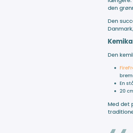
længere.
den grønn
Den succe
Danmark,
Kemikal
Den kemik
FireF
brems
En st
20 c
Med det p
tradition