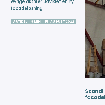
øvrige aktører udviklet en ny
facadeløsning
ARTIKEL
8 MIN
15. AUGUST 2022
Scandi 
facade