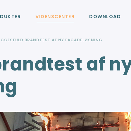
DUKTER
VIDENSCENTER
DOWNLOAD
UCCESFULD BRANDTEST AF NY FACADELØSNING
randtest af n
ng