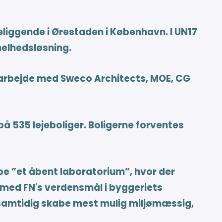
liggende i Ørestaden i København. I UN17
helhedsløsning.
amarbejde med Sweco Architects, MOE, CG
på 535 lejeboliger. Boligerne forventes
be ”et åbent laboratorium”, hvor der
med FN's verdensmål i byggeriets
 samtidig skabe mest mulig miljømæssig,