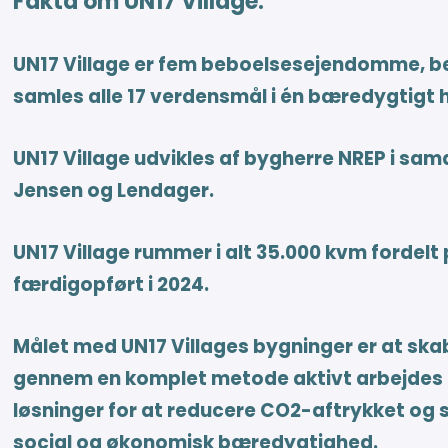
Fakta om UN17 Village:
UN17 Village er fem beboelsesejendomme, be
samles alle 17 verdensmål i én bæredygtigt 
UN17 Village udvikles af bygherre NREP i s
Jensen og Lendager.
UN17 Village rummer i alt 35.000 kvm fordelt 
færdigopført i 2024.
Målet med UN17 Villages bygninger er at ska
gennem en komplet metode aktivt arbejdes 
løsninger for at reducere CO2-aftrykket og
social og økonomisk bæredygtighed.