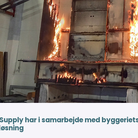
Supply har i samarbejde med byggeriets 
løsning