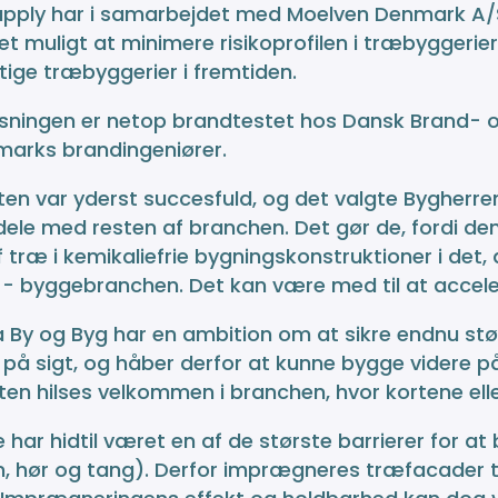
upply har i samarbejdet med Moelven Denmark A/S
et muligt at minimere risikoprofilen i træbyggerie
ige træbyggerier i fremtiden.
ningen er netop brandtestet hos Dansk Brand- og
arks brandingeniører.
en var yderst succesfuld, og det valgte Bygherren
 dele med resten af branchen. Det gør de, fordi de
 træ i kemikaliefrie bygningskonstruktioner i det,
- byggebranchen. Det kan være med til at accele
 By og Byg har en ambition om at sikre endnu st
på sigt, og håber derfor at kunne bygge videre p
en hilses velkommen i branchen, hvor kortene ell
 har hidtil været en af de største barrierer for a
 hør og tang). Derfor imprægneres træfacader ty