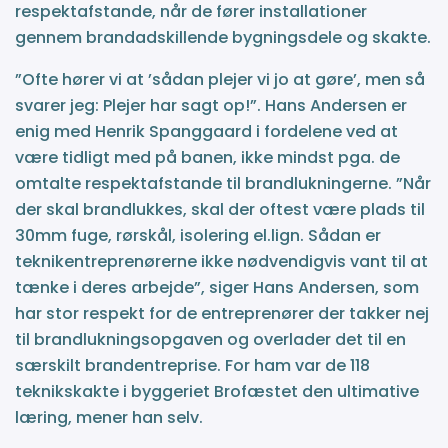
respektafstande, når de fører installationer
gennem brandadskillende bygningsdele og skakte.
”Ofte hører vi at ’sådan plejer vi jo at gøre’, men så
svarer jeg: Plejer har sagt op!”. Hans Andersen er
enig med Henrik Spanggaard i fordelene ved at
være tidligt med på banen, ikke mindst pga. de
omtalte respektafstande til brandlukningerne. ”Når
der skal brandlukkes, skal der oftest være plads til
30mm fuge, rørskål, isolering el.lign. Sådan er
teknikentreprenørerne ikke nødvendigvis vant til at
tænke i deres arbejde”, siger Hans Andersen, som
har stor respekt for de entreprenører der takker nej
til brandlukningsopgaven og overlader det til en
særskilt brandentreprise. For ham var de 118
teknikskakte i byggeriet Brofæstet den ultimative
læring, mener han selv.