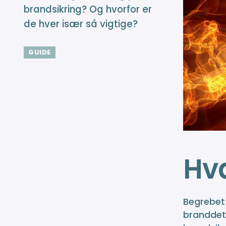
brandsikring? Og hvorfor er
de hver især så vigtige?
GUIDE
Hva
Begrebet 
branddete