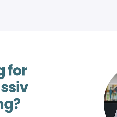
 for
assiv
ng?