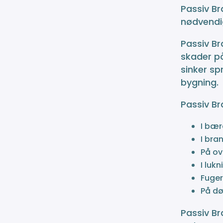
Passiv Br
nødvendig
Passiv B
skader på
sinker sp
bygning.
Passiv Br
I bær
I bra
På ov
I luk
Fuger
På dø
Passiv Br