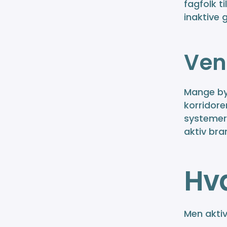
fagfolk t
inaktive 
Ven
Mange byg
korridor
systemer 
aktiv bra
Hva
Men aktiv