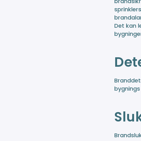
brandsik
sprinkler
brandalar
Det kan l
bygningen
Det
Branddete
bygnings 
Slu
Brandslu