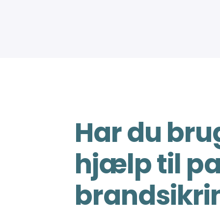
Har du brug
hjælp til p
brandsikri