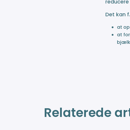
reducere
Det kan f
at op
at fo
bjælk
Relaterede art