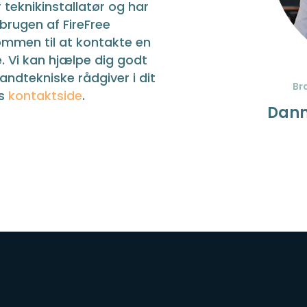
 teknikinstallatør og har
 brugen af FireFree
ommen til at kontakte en
. Vi kan hjælpe dig godt
randtekniske rådgiver i dit
Br
es
kontaktside
.
Dann