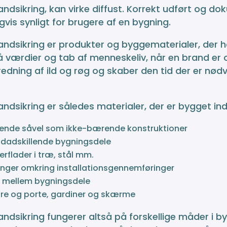
andsikring, kan virke diffust. Korrekt udført og do
vis synligt for brugere af en bygning.
randsikring er produkter og byggematerialer, der
 værdier og tab af menneskeliv, når en brand er o
redning af ild og røg og skaber den tid der er nø
andsikring er således materialer, der er bygget in
ende såvel som ikke-bærende konstruktioner
ndadskillende bygningsdele
erflader i træ, stål mm.
ninger omkring installationsgennemføringer
 mellem bygningsdele
re og porte, gardiner og skærme
andsikring fungerer altså på forskellige måder i