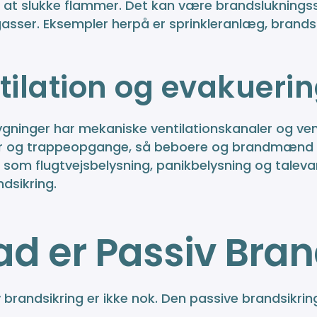
il at slukke flammer. Det kan være brandsluknings
gasser. Eksempler herpå er sprinkleranlæg, brand
tilation og evakuerin
ninger har mekaniske ventilationskanaler og ventila
er og trappeopgange, så beboere og brandmænd s
som flugtvejsbelysning, panikbelysning og taleva
ndsikring.
d er Passiv Bran
 brandsikring er ikke nok. Den passive brandsikring 