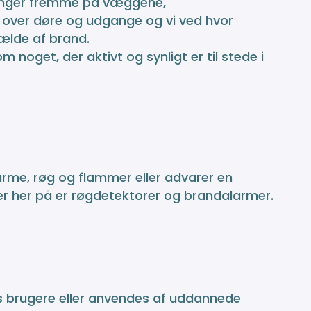
 hænger fremme på væggene,
er over døre og udgange og vi ved hvor
fælde af brand.
 noget, der aktivt og synligt er til stede i
varme, røg og flammer eller advarer en
er her på er røgdetektorer og brandalarmer.
s brugere eller anvendes af uddannede