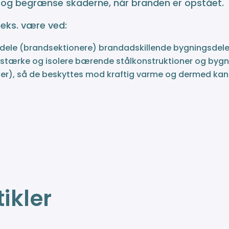
 og begrænse skaderne, når branden er opstået.
.eks. være ved:
dele (brandsektionere) brandadskillende bygningsdel
rstærke og isolere bærende stålkonstruktioner og bygni
er), så de beskyttes mod kraftig varme og dermed kan
ikler