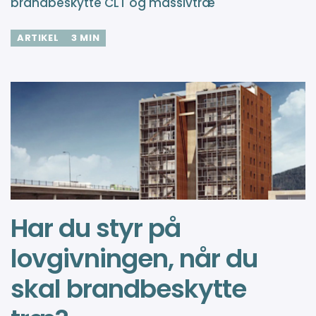
brandbeskytte CLT og massivtræ
ARTIKEL
3 MIN
Har du styr på
lovgivningen, når du
skal brandbeskytte